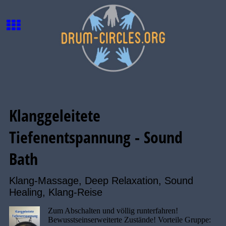
Klanggeleitete
Tiefenentspannung - Sound
Bath
Klang-Massage, Deep Relaxation, Sound
Healing, Klang-Reise
Zum Abschalten und völlig runterfahren!
Bewusstseinserweiterte Zustände! Vorteile Gruppe: