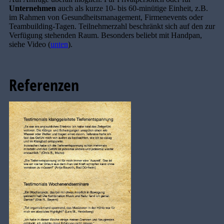
Unternehmen
auch als kurze 10- bis 60-minütige Einheit, z.B.
im Rahmen von Gesundheitsmanagement, Firmenevents oder
Teambuilding-Tagen. Teilnehmerzahl beschränkt sich auf den zur
Verfügung stehenden Raum. Besonders beliebt mit Handpan,
siehe Video (
unten
).
Referenzen