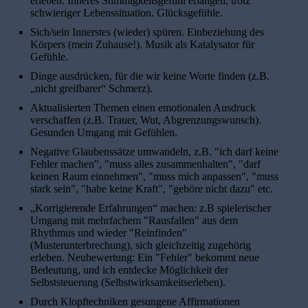
erleben. Inneres Stimmigkeitsgefühl erlangen, trotz
schwieriger Lebenssituation. Glücksgefühle.
Sich/sein Innerstes (wieder) spüren. Einbeziehung des
Körpers (mein Zuhause!). Musik als Katalysator für
Gefühle.
Dinge ausdrücken, für die wir keine Worte finden (z.B.
„nicht greifbarer“ Schmerz).
Aktualisierten Themen einen emotionalen Ausdruck
verschaffen (z.B. Trauer, Wut, Abgrenzungswunsch).
Gesunden Umgang mit Gefühlen.
Negative Glaubenssätze umwandeln, z.B. "ich darf keine
Fehler machen", "muss alles zusammenhalten", "darf
keinen Raum einnehmen", "muss mich anpassen", "muss
stark sein", "habe keine Kraft", "gehöre nicht dazu" etc.
„Korrigierende Erfahrungen“ machen: z.B spielerischer
Umgang mit mehrfachem "Rausfallen" aus dem
Rhythmus und wieder "Reinfinden"
(Musterunterbrechung), sich gleichzeitig zugehörig
erleben. Neubewertung: Ein "Fehler" bekommt neue
Bedeutung, und ich entdecke Möglichkeit der
Selbststeuerung (Selbstwirksamkeitserleben).
Durch Klopftechniken gesungene Affirmationen